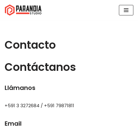
Skip
to
content
Contacto
Contáctanos
Llámanos
+591 3 3272684 / +591 79871811
Email